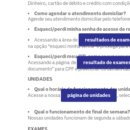
Dinheiro, cartão de débito e crédito com condiç
Como agendar o atendimento domicliar?
Agende seu atendimento domiciliar pelo telefo
Esqueci/perdi minha senha de acesso de r
Acessando a área de
resultados de exam
na opção “esqueci minha senha” e prossiga para 
Esqueci/perdi meu CIP, como recuperar pa
Acessando a página de
resultado de exame
documento” para CPF e preencher os demais da
UNIDADES
Qual o horário de funcionamento das unid
Acesse a nossa
página de unidades
, sele
Qual o funcionamento de final de semana?
Nossas unidades funcionam de segunda a sábado 
EXAMES