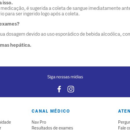
 isso.
 medicação, é sugerida a coleta de sangue imediatamente ante
o para ser ingerido logo após a coleta.
s exames?
sua dosagem devido ao uso esporádico de bebida alcoólica, como
imas hepática.
Siga nossas mídias
O
CANAL MÉDICO
ATE
nidade
Nav Pro
Pergun
r
Resultados de exames
Fale c