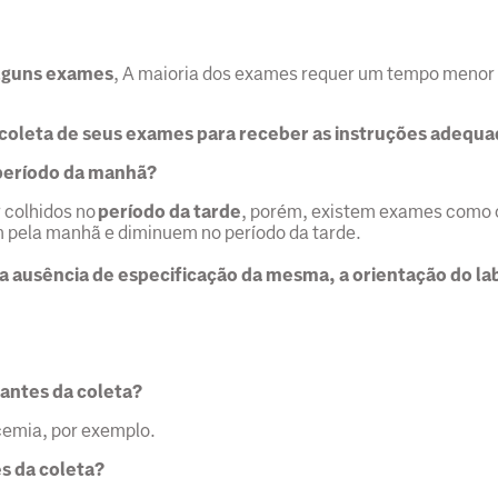
alguns exames
, A maioria dos exames requer um tempo menor 
 coleta de seus exames para receber as instruções adequa
período da manhã?
 colhidos no
período da tarde
, porém, existem exames como
m pela manhã e diminuem no período da tarde.
na ausência de especificação da mesma, a orientação do la
 antes da coleta?
licemia, por exemplo.
 da coleta?