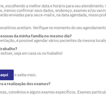
ne, escolhendo a melhor data e horário para seu atendimento.
o, iremos confirmar seus dados, endereço, exames e/ou vacina
rão enviadas para seu e-mail e, na data agendada, nosso prof
boratórios aceitam. Verifique no momento do seu agendament
essoas da minha família no mesmo dia?
mentação, é possível agendar vários pacientes da mesma loc
 trabalho?
estiver, seja em casa ou no trabalho!
 aqui
e saiba mais.
ra a realização dos exames?
ras, convênios e alguns exames específicos. Exames particula