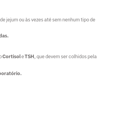
de jejum ou às vezes até sem nenhum tipo de
das.
 o
Cortisol
e
TSH
, que devem ser colhidos pela
boratório.