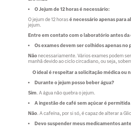
O Jejum de 12 horas é necessário:
O jejum de 12 horas
é necessário apenas para 
jejum.
Entre em contato com o laboratório antes da
Os exames devem ser colhidos apenas no 
Não
necessariamente. Vários exames podem ser
manhã devido ao ciclo circadiano, ou seja, sobe
O ideal é respeitar a solicitação médica ou 
Durante o jejum posso beber água?
Sim
. A água não quebra o jejum.
A ingestão de café sem açúcar é permitida
Não
. A cafeína, por si só, é capaz de alterar a G
Devo suspender meus medicamentos antes